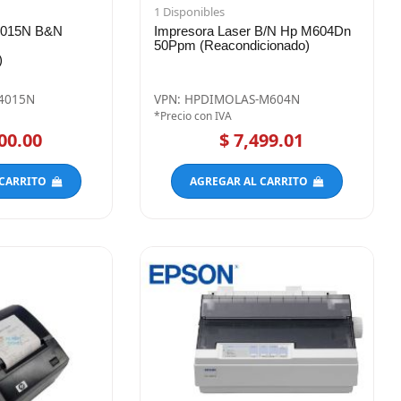
1 Disponibles
 4015N B&N
Impresora Laser B/N Hp M604Dn
50Ppm (Reacondicionado)
)
4015N
VPN: HPDIMOLAS-M604N
*Precio con IVA
00.00
$ 7,499.01
 CARRITO
AGREGAR AL CARRITO