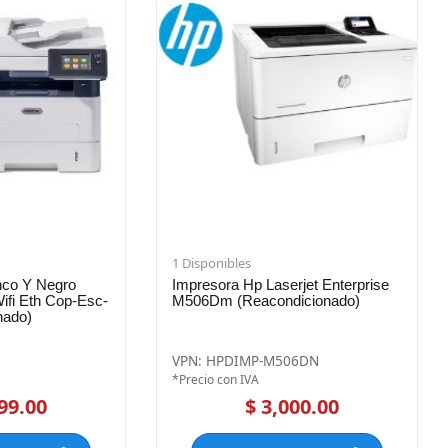
1 Disponibles
anco Y Negro
Impresora Hp Laserjet Enterprise
fi Eth Cop-Esc-
M506Dm (Reacondicionado)
nado)
VPN: HPDIMP-M506DN
*Precio con IVA
99.00
$ 3,000.00