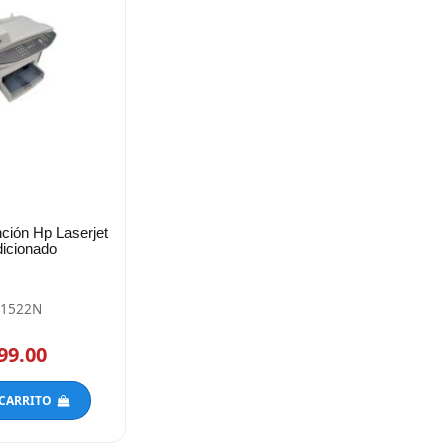
nción Hp Laserjet
icionado
M1522N
99.00
 CARRITO