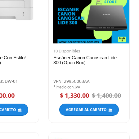
10 Disponibles
e Con Estilo!
Escáner Canon Canoscan Lide
)
300 (Open Box)
835DW-01
VPN: 2995C003AA
*Precio con IVA
00.00
$ 1,330.00
$ 1,400.00
 CARRITO
AGREGAR AL CARRITO