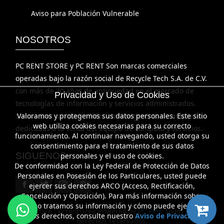
Aviso para Población Vulnerable
NOSOTROS
PC RENT STORE y PC RENT Son marcas comerciales
operadas bajo la razón social de Recycle Tech S.A. de C.V.
con más de 20 años de antigüedad en el mercado de
Privacidad y Uso de Cookies
tecnologías de información y servicios administrados.
Somos una compañía líder en el segmento de empresas
Valoramos y protegemos sus datos personales. Este sitio
web utiliza cookies necesarias para su correcto
dedicadas a la venta del equipo de cómputo y servicios.
funcionamiento. Al continuar navegando, usted otorga su
consentimiento para el tratamiento de sus datos
SIGUENOS
personales y el uso de cookies.
De conformidad con la Ley Federal de Protección de Datos
Personales en Posesión de los Particulares, usted puede
ejercer sus derechos ARCO (Acceso, Rectificación,
Cancelación y Oposición). Para más información sobre
cómo tratamos su información y cómo puede ejercer
©
2026 PcrentStore Powered by
PC Rent
Todos los
dichos derechos, consulte nuestro
Aviso de Privacidad
.
derechos reservados.