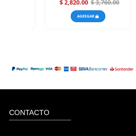
 3,085.00
$ 2,820.00
$ 3,760.00
AGREGAR
CONTACTO