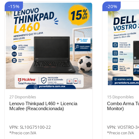
-15%
-20%
27 Disponibles
15 Disponibles
Lenovo Thinkpad L460 + Licencia
Combo Arma Tu 
Mcafee (Reacondicionada)
Monitor)
VPN: SL10G75100-22
VPN: VOSTRO-3
*Precio con IVA
*Precio con IVA