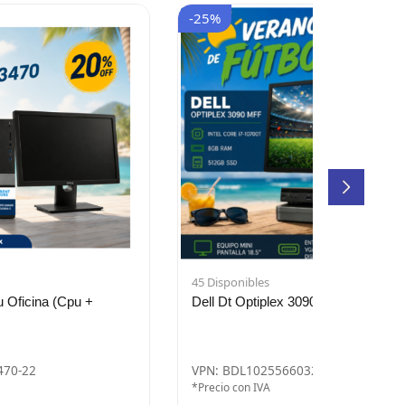
-25%
45 Disponibles
Oficina (Cpu +
Dell Dt Optiplex 3090 Mff
470-22
VPN: BDL1025566032476-01
*Precio con IVA