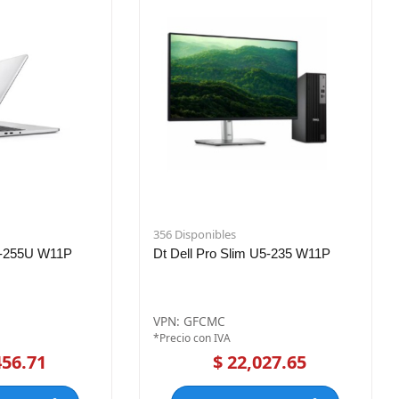
356 Disponibles
7-255U W11P
Dt Dell Pro Slim U5-235 W11P
VPN: GFCMC
*Precio con IVA
456.71
$ 22,027.65