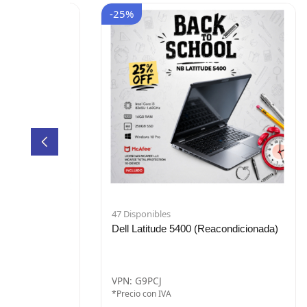
-25%
47 Disponibles
5500 Ci5 8G 1T
Dell Latitude 5400 (Reacondicionada)
)
VPN: G9PCJ
*Precio con IVA