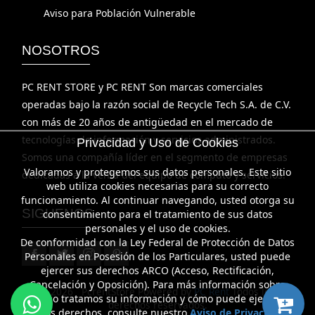
Aviso para Población Vulnerable
NOSOTROS
PC RENT STORE y PC RENT Son marcas comerciales
operadas bajo la razón social de Recycle Tech S.A. de C.V.
con más de 20 años de antigüedad en el mercado de
tecnologías de información y servicios administrados.
Privacidad y Uso de Cookies
Somos una compañía líder en el segmento de empresas
Valoramos y protegemos sus datos personales. Este sitio
dedicadas a la venta del equipo de cómputo y servicios.
web utiliza cookies necesarias para su correcto
funcionamiento. Al continuar navegando, usted otorga su
SIGUENOS
consentimiento para el tratamiento de sus datos
personales y el uso de cookies.
De conformidad con la Ley Federal de Protección de Datos
Personales en Posesión de los Particulares, usted puede
ejercer sus derechos ARCO (Acceso, Rectificación,
Cancelación y Oposición). Para más información sobre
©
2026 PcrentStore Powered by
PC Rent
Todos los
cómo tratamos su información y cómo puede ejercer
derechos reservados.
dichos derechos, consulte nuestro
Aviso de Privacidad
.