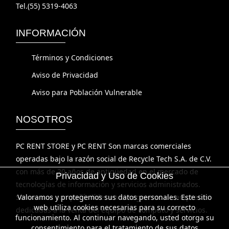
INFORMACIÓN
Términos y Condiciones
Aviso de Privacidad
Aviso para Población Vulnerable
NOSOTROS
PC RENT STORE y PC RENT Son marcas comerciales
operadas bajo la razón social de Recycle Tech S.A. de C.V.
con más de 20 años de antigüedad en el mercado de
tecnologías de información y servicios administrados.
Privacidad y Uso de Cookies
Somos una compañía líder en el segmento de empresas
Valoramos y protegemos sus datos personales. Este sitio
dedicadas a la venta del equipo de cómputo y servicios.
web utiliza cookies necesarias para su correcto
funcionamiento. Al continuar navegando, usted otorga su
SIGUENOS
consentimiento para el tratamiento de sus datos