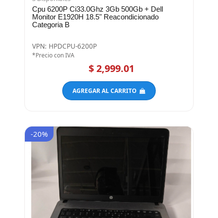
3 Disponibles
Cpu 6200P Ci33.0Ghz 3Gb 500Gb + Dell
Monitor E1920H 18.5" Reacondicionado
Categoria B
VPN: HPDCPU-6200P
*Precio con IVA
$ 2,999.01
AGREGAR AL CARRITO
-20%