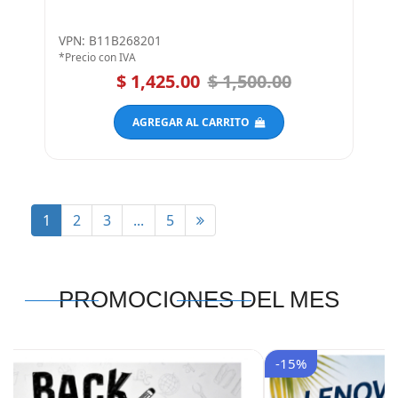
(Open Box)
VPN: B11B268201
*Precio con IVA
$ 1,425.00
$ 1,500.00
AGREGAR AL CARRITO
1
2
3
...
5
PROMOCIONES DEL MES
-15%