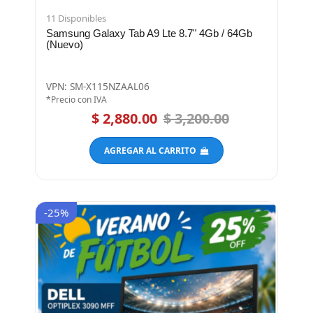
11 Disponibles
Samsung Galaxy Tab A9 Lte 8.7" 4Gb / 64Gb
(Nuevo)
VPN: SM-X115NZAAL06
*Precio con IVA
$ 2,880.00
$ 3,200.00
AGREGAR AL CARRITO
-25%