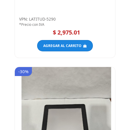
Dell Latitude 5290 (Reacondicionado)
VPN: LATITUD-5290
*Precio con IVA
$ 2,975.01
AGREGAR AL CARRITO
-30%