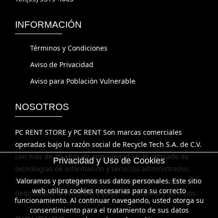
INFORMACIÓN
Términos y Condiciones
Aviso de Privacidad
Aviso para Población Vulnerable
NOSOTROS
PC RENT STORE y PC RENT Son marcas comerciales
operadas bajo la razón social de Recycle Tech S.A. de C.V.
con más de 20 años de antigüedad en el mercado de
tecnologías de información y servicios administrados.
Privacidad y Uso de Cookies
Somos una compañía líder en el segmento de empresas
Valoramos y protegemos sus datos personales. Este sitio
dedicadas a la venta del equipo de cómputo y servicios.
web utiliza cookies necesarias para su correcto
funcionamiento. Al continuar navegando, usted otorga su
SIGUENOS
consentimiento para el tratamiento de sus datos