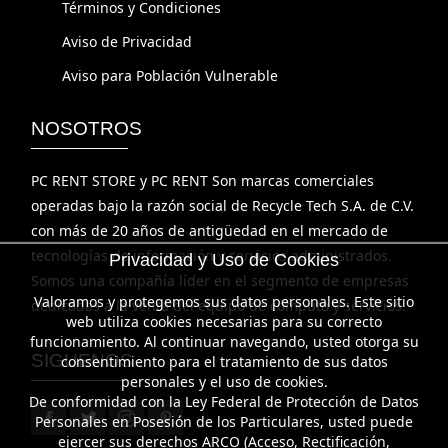
Términos y Condiciones
Aviso de Privacidad
Aviso para Población Vulnerable
NOSOTROS
PC RENT STORE y PC RENT Son marcas comerciales
operadas bajo la razón social de Recycle Tech S.A. de C.V.
con más de 20 años de antigüedad en el mercado de
tecnologías de información y servicios administrados.
Privacidad y Uso de Cookies
Somos una compañía líder en el segmento de empresas
Valoramos y protegemos sus datos personales. Este sitio
dedicadas a la venta del equipo de cómputo y servicios.
web utiliza cookies necesarias para su correcto
funcionamiento. Al continuar navegando, usted otorga su
SIGUENOS
consentimiento para el tratamiento de sus datos
personales y el uso de cookies.
De conformidad con la Ley Federal de Protección de Datos
Personales en Posesión de los Particulares, usted puede
ejercer sus derechos ARCO (Acceso, Rectificación,