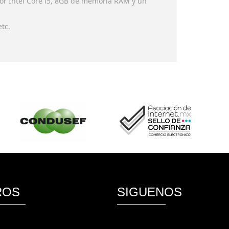
dor Intel Core i5, 8GB de memoria RAM y un
tc.
ROS
SIGUENOS