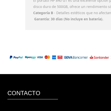
El portátil HP 840 G1 es una excelente opción
disco duro de 500GB, ofrece un rendimiento sól
Categoría B
- Detalles estéticos que no afecta
Garantía: 30 días (No incluye en batería).
CONTACTO