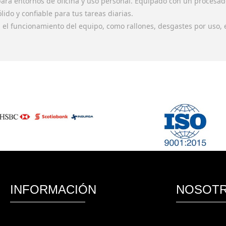
 para entornos de oficina y uso personal. Equipado con un procesa
ido y confiable para tus tareas diarias.
n el funcionamiento del equipo, como rallones, desgastes por uso, e
INFORMACIÓN
NOSOT