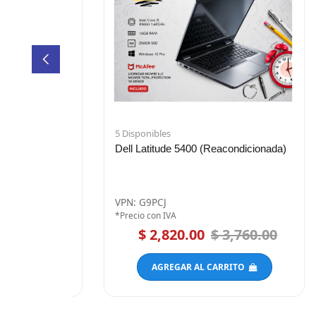
5 Disponibles
5 
5 8G 1T
Dell Latitude 5400 (Reacondicionada)
L
M
VPN: G9PCJ
V
*Precio con IVA
*P
5.00
$ 2,820.00
$ 3,760.00
AGREGAR AL CARRITO