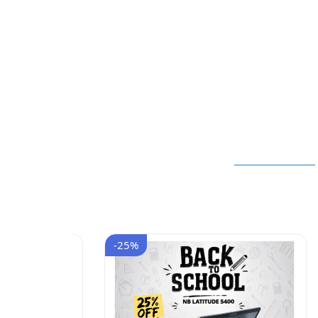
-25%
-