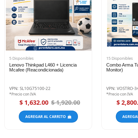
Disponibles
15 Disponibles
enovo Thinkpad L460 + Licencia
Combo Arma Tu Ofici
cafee (Reacondicionada)
Monitor)
PN: SL10G75100-22
VPN: VOSTRO-3470-22
recio con IVA
*Precio con IVA
$ 1,632.00
$ 1,920.00
$ 2,800.00
$
AGREGAR AL CARRITO
AGREGAR AL C