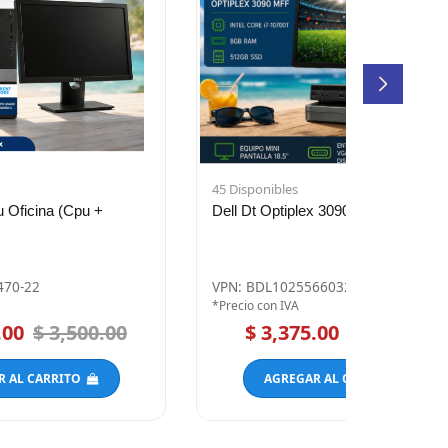
45 Disponibles
na (Cpu +
Dell Dt Optiplex 3090 Mff
VPN: BDL1025566032476-01
*Precio con IVA
 3,500.00
$ 3,375.00
$ 4,500.00
ARRITO
AGREGAR AL CARRITO