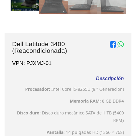
Dell Latitude 3400
(Reacondicionada)
VPN: PJXMJ-01
Descripción
Procesador:
Intel Core i5-8265U (8.ª Generación)
Memoria RAM:
8 GB DDR4
Disco duro:
Disco duro mecánico
SATA de 1 TB (5400
RPM
)
Pantalla:
14 pulgadas HD (1366 × 768)