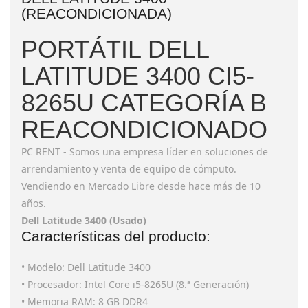
(REACONDICIONADA)
PORTÁTIL DELL
LATITUDE 3400 CI5-
8265U CATEGORÍA B
REACONDICIONADO
PC RENT - Somos una empresa líder en soluciones de
arrendamiento y venta de equipo de cómputo.
Vendiendo en Mercado Libre desde hace más de 10
años.
Dell Latitude 3400 (Usado)
Características del producto:
• Modelo: Dell Latitude 3400
• Procesador: Intel Core i5-8265U (8.ª Generación)
• Memoria RAM: 8 GB DDR4