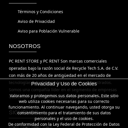
Términos y Condiciones
Aviso de Privacidad
Aviso para Población Vulnerable
NOSOTROS
PC RENT STORE y PC RENT Son marcas comerciales
operadas bajo la razón social de Recycle Tech S.A. de C.V.
con más de 20 años de antigüedad en el mercado de
tecnologías de información y servicios administrados.
Privacidad y Uso de Cookies
Somos una compañía líder en el segmento de empresas
Valoramos y protegemos sus datos personales. Este sitio
dedicadas a la venta del equipo de cómputo y servicios.
web utiliza cookies necesarias para su correcto
funcionamiento. Al continuar navegando, usted otorga su
SIGUENOS
consentimiento para el tratamiento de sus datos
personales y el uso de cookies.
De conformidad con la Ley Federal de Protección de Datos