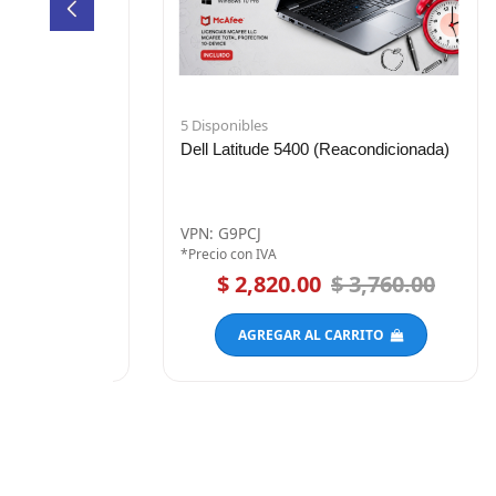
5 Disponibles
5500 Ci5 8G 1T
Dell Latitude 5400 (Reacondicionada)
)
VPN: G9PCJ
*Precio con IVA
 3,085.00
$ 2,820.00
$ 3,760.00
RRITO
AGREGAR AL CARRITO