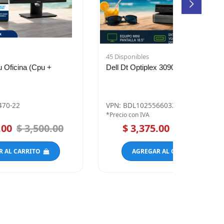
45 Disponibles
Oficina (Cpu +
Dell Dt Optiplex 3090 Mff
470-22
VPN: BDL1025566032476-01
*Precio con IVA
.00
$ 3,500.00
$ 3,375.00
$ 4,500.00
R AL CARRITO
AGREGAR AL CARRITO