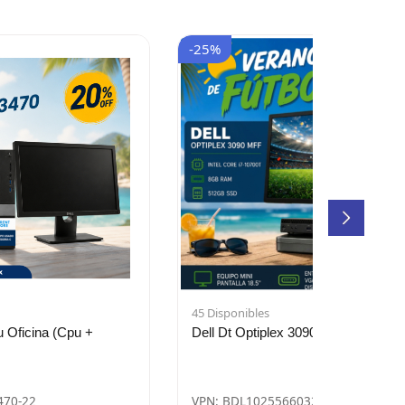
-25%
45 Disponibles
Oficina (Cpu +
Dell Dt Optiplex 3090 Mff
470-22
VPN: BDL1025566032476-01