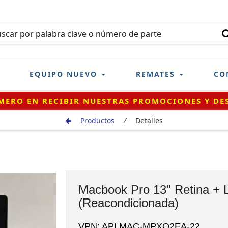
EQUIPO NUEVO
REMATES
CO
¡REGÍSTRATE!
Productos
/
Detalles
Macbook Pro 13" Retina + 
(Reacondicionada)
VPN: APLMAC-MPXQ2EA-22