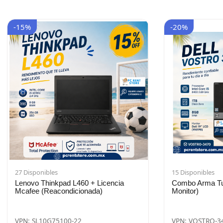
-15%
-20%
27 Disponibles
15 Disponibles
Lenovo Thinkpad L460 + Licencia
Combo Arma Tu 
Mcafee (Reacondicionada)
Monitor)
VPN: SL10G75100-22
VPN: VOSTRO-3