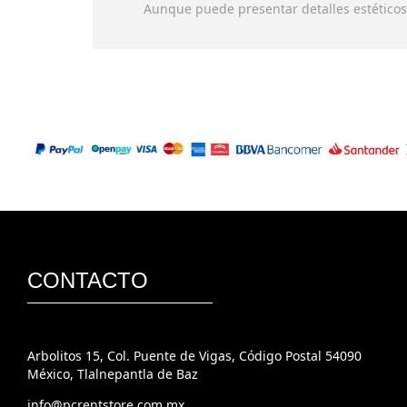
Aunque puede presentar detalles estéticos
CONTACTO
Arbolitos 15, Col. Puente de Vigas, Código Postal 54090
México, Tlalnepantla de Baz
info@pcrentstore.com.mx