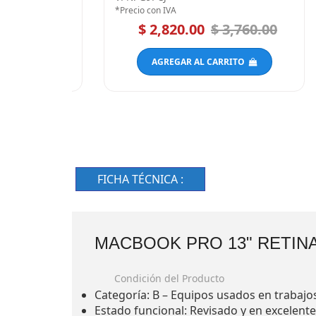
*Precio con IVA
 3,085.00
$ 2,820.00
$ 3,760.00
RRITO
AGREGAR AL CARRITO
FICHA TÉCNICA :
MACBOOK PRO 13" RETINA
Condición del Producto
Categoría: B – Equipos usados en trabajos
Estado funcional: Revisado y en excelent