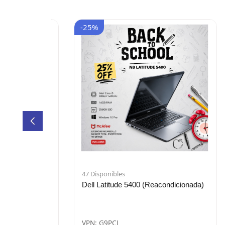
-25%
47 Disponibles
5500 Ci5 8G 1T
Dell Latitude 5400 (Reacondicionada)
)
VPN: G9PCJ