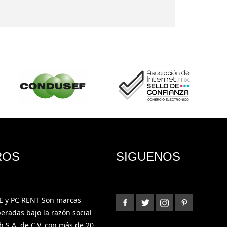
ROS
SIGUENOS
 y PC RENT Son marcas
eradas bajo la razón social
h S.A. de C.V. con más de 20