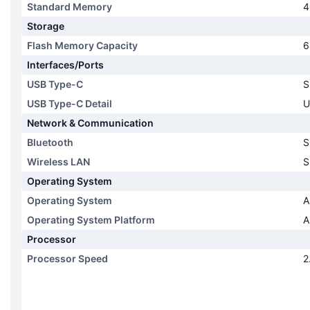
Storage
Flash Memory Capacity
6
Interfaces/Ports
USB Type-C
S
USB Type-C Detail
U
Network & Communication
Bluetooth
S
Wireless LAN
S
Operating System
Operating System
A
Operating System Platform
A
Processor
Processor Speed
2