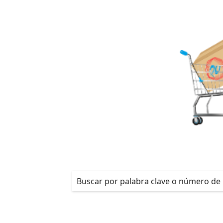
¡REGÍSTRATE!
Productos
/
Detalles