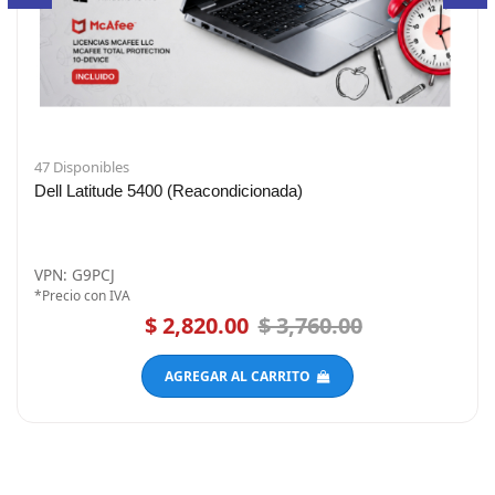
27 Disponibles
400 (Reacondicionada)
Lenovo Thinkpad L4
(Reacondicionada)
VPN: SL10G75100-22
*Precio con IVA
$ 2,820.00
$ 3,760.00
$ 1
AGREGAR AL CARRITO
AG